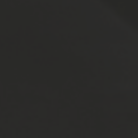
tein.de/beckstein-
e/beckstein-brennt
0 UHR
.2026
adens Brenner e.V.