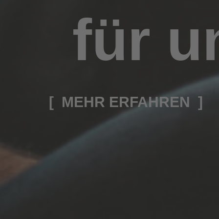
für 
[ MEHR ERFAHREN ]