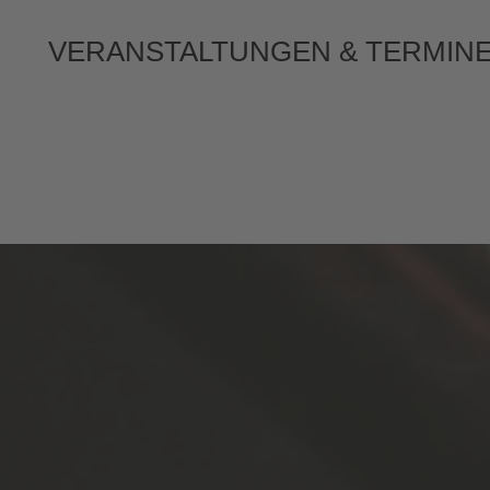
VERANSTALTUNGEN & TERMIN
R REZEPTE
PRÄMIERUNGEN
0 UHR
.2026
weinort-