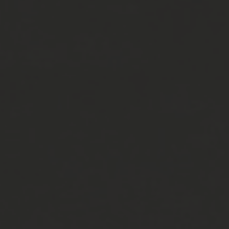
becks
activ
19:00 - 00:0
22.OKTOBER
Mitgliederversammlung B
Talstr. 51
77887
Sasbachwalden